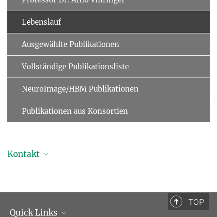
Lebenslauf
Ausgewählte Publikationen
Vollständige Publikationsliste
NeuroImage/HBM Publikationen
Publikationen aus Konsortien
Kontakt
Professor Dr. Arno Villringer
Geschäftsführender Direktor
+49 341 9940-2220
TOP
+49 341 9940-2221
Quick Links