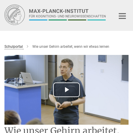
Hauptinhalt
Schulportal
Wie unser Gehirn arbeitet, wenn wir etwas lernen
Play
Video
Wie unser Gehirn arbeitet,