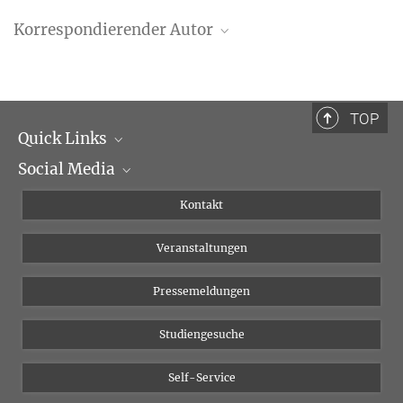
Korrespondierender Autor
Cristina Massen
Max-Planck-Institut für Kognitions- und Neurowissenschaften,
Leipzig
TOP
massen@cbs.mpg.de
Quick Links
Social Media
Institutsleitung
Institutsflyer
Instagram
Kontakt
Chancengleichheit
Bluesky
Veranstaltungen
YouTube
Pressemeldungen
Studiengesuche
Self-Service