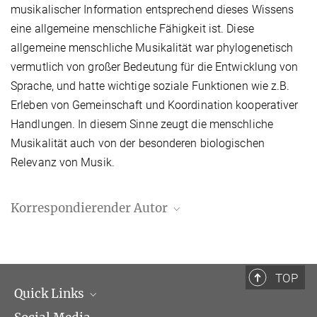
musikalischer Information entsprechend dieses Wissens
eine allgemeine menschliche Fähigkeit ist. Diese
allgemeine menschliche Musikalität war phylogenetisch
vermutlich von großer Bedeutung für die Entwicklung von
Sprache, und hatte wichtige soziale Funktionen wie z.B.
Erleben von Gemeinschaft und Koordination kooperativer
Handlungen. In diesem Sinne zeugt die menschliche
Musikalität auch von der besonderen biologischen
Relevanz von Musik.
Korrespondierender Autor
Stefan Koelsch
Max-Planck-Institut für Kognitions- und Neurowissenschaften,
Leipzig
TOP
koelsch@cbs.mpg.de
Quick Links