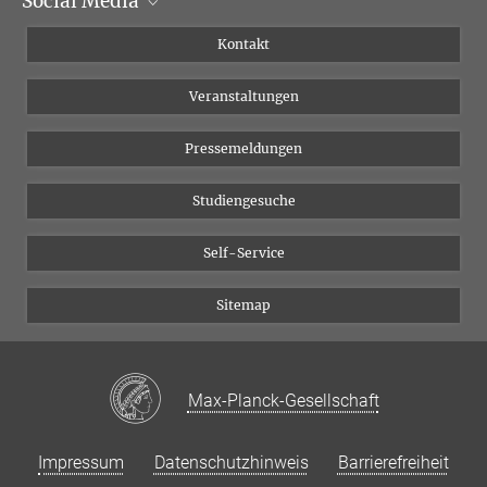
Social Media
Institutsleitung
Institutsflyer
Instagram
Kontakt
Chancengleichheit
Bluesky
Veranstaltungen
YouTube
Pressemeldungen
Studiengesuche
Self-Service
Sitemap
Max-Planck-Gesellschaft
Impressum
Datenschutzhinweis
Barrierefreiheit