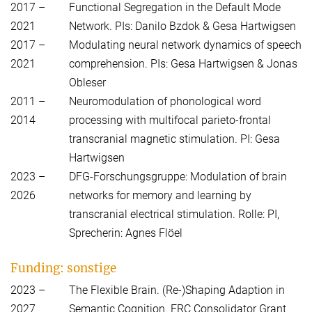
2017 –
Functional Segregation in the Default Mode
2021
Network. PIs: Danilo Bzdok & Gesa Hartwigsen
2017 –
Modulating neural network dynamics of speech
2021
comprehension. PIs: Gesa Hartwigsen & Jonas
Obleser
2011 –
Neuromodulation of phonological word
2014
processing with multifocal parieto-frontal
transcranial magnetic stimulation. PI: Gesa
Hartwigsen
2023 –
DFG-Forschungsgruppe: Modulation of brain
2026
networks for memory and learning by
transcranial electrical stimulation. Rolle: PI,
Sprecherin: Agnes Flöel
Funding: sonstige
2023 –
The Flexible Brain. (Re-)Shaping Adaption in
2027
Semantic Cognition. ERC Consolidator Grant