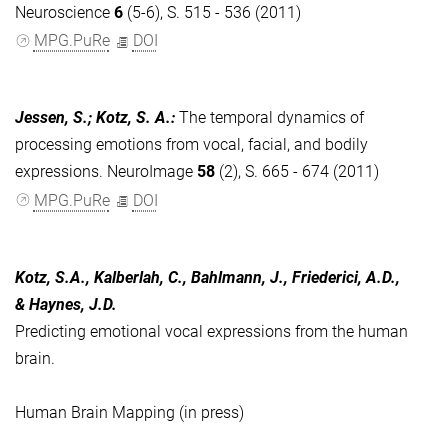
Neuroscience
6
(5-6), S. 515 - 536 (2011)
MPG.PuRe
DOI
Jessen, S.; Kotz, S. A.
:
The temporal dynamics of
processing emotions from vocal, facial, and bodily
expressions. NeuroImage
58
(2), S. 665 - 674 (2011)
MPG.PuRe
DOI
Kotz, S.A., Kalberlah, C., Bahlmann, J., Friederici, A.D.,
& Haynes, J.D.
Predicting emotional vocal expressions from the human
brain.
Human Brain Mapping (in press)