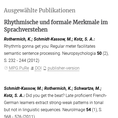
Ausgewählte Publikationen
Rhythmische und formale Merkmale im
Sprachverstehen
Rothermich, K.; Schmidt-Kassow, M.; Kotz, S. A.
:
Rhythm's gonna get you: Regular meter facilitates
semantic sentence processing. Neuropsychologia
50
(2),
S. 232 - 244 (2012)
MPG.PuRe
DOI
publisher-version
Schmidt-Kassow, M.; Rothermich, K.; Schwartze, M.;
Kotz, S. A.
:
Did you get the beat? Late proficient French-
German learners extract strong-weak patterns in tonal
but not in linguistic sequences. NeuroImage
54
(1), S.
568 - 576 (2011)