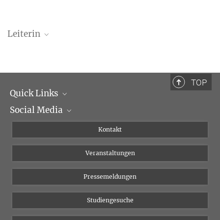
Leiterin
Professor Dr. Sonja A. Kotz
TOP
Quick Links
Social Media
Institutsleitung
Institutsflyer
Instagram
Kontakt
Chancengleichheit
Bluesky
Veranstaltungen
YouTube
Pressemeldungen
Studiengesuche