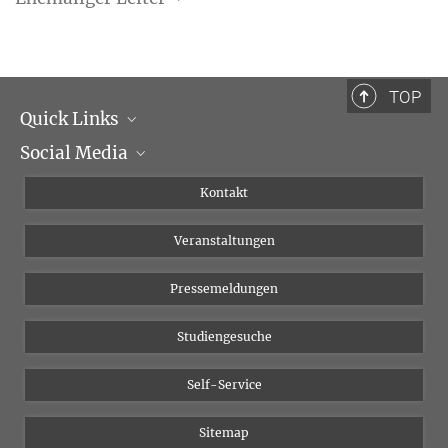
Professor Dr. Jonas Obleser
TOP
Quick Links
Social Media
Institutsleitung
Institutsflyer
Instagram
Kontakt
Chancengleichheit
Bluesky
Veranstaltungen
YouTube
Pressemeldungen
Studiengesuche
Self-Service
Sitemap