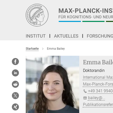
Hauptinhalt
INSTITUT
AKTUELLES
FORSCHUN
Startseite
Emma Bailey
Emma Bail
Doktorandin
International M
Max-Planck-For
+49 341 9940
bailey@...
Publikationsrefe