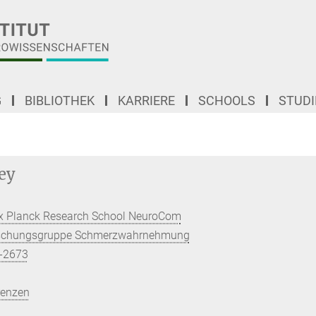
G
BIBLIOTHEK
KARRIERE
SCHOOLS
STUD
ey
ax Planck Research School NeuroCom
schungsgruppe Schmerzwahrnehmung
-2673
renzen