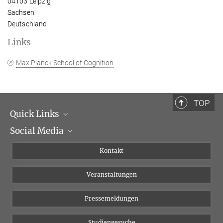
04103 Leipzig
Sachsen
Deutschland
Links
Max Planck School of Cognition
TOP
Quick Links
Social Media
Institutsleitung
Institutsflyer
Instagram
Kontakt
Chancengleichheit
Bluesky
Veranstaltungen
YouTube
Pressemeldungen
Studiengesuche