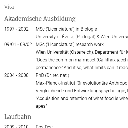
Vita
Akademische Ausbildung
1997 - 2002
MSc ('Licenciatura') in Biologie
University of Évora, (Portugal) & Wien Universi
09/01 - 09/02
MSc ('Licenciatura') research work
Wien Universität (Österreich), Department für 
"Does the common marmoset (Callithrix jacch
permanence? And if so, what limits can it reac
2004 - 2008
PhD (Dr. rer. nat.)
Max-Planck-Institut für evolutionäre Anthropol
Vergleichende und Entwicklungspsychologie, 
"Acquisition and retention of what food is wher
apes"
Laufbahn
2009 - 2010
PostDoc