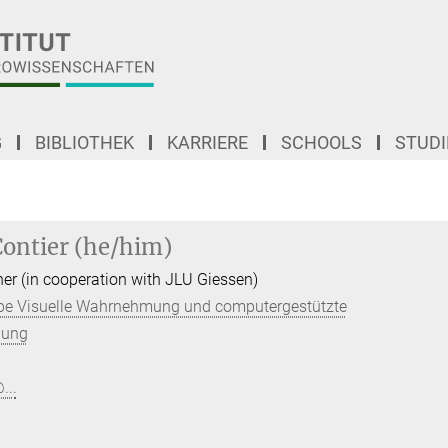
G
BIBLIOTHEK
KARRIERE
SCHOOLS
STUD
Contier (he/him)
her (in cooperation with JLU Giessen)
e Visuelle Wahrnehmung und computergestützte
hung
...