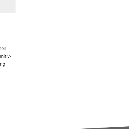
nen
nitiv-
ing