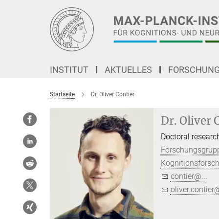
Hauptinhalt
INSTITUT
AKTUELLES
FORSCHUN
Startseite
Dr. Oliver Contier
Dr. Oliver 
Doctoral researc
Forschungsgrupp
Kognitionsforsc
contier@...
oliver.contier@