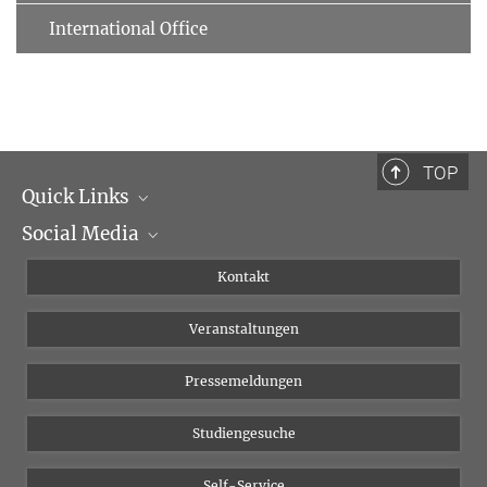
International Office
TOP
Quick Links
Social Media
Institutsleitung
Institutsflyer
Instagram
Kontakt
Chancengleichheit
Bluesky
Veranstaltungen
YouTube
Pressemeldungen
Studiengesuche
Self-Service