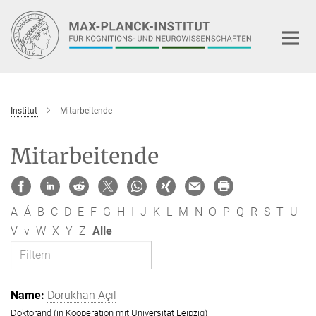
Hauptinhalt
Institut
Mitarbeitende
Mitarbeitende
A
Á
B
C
D
E
F
G
H
I
J
K
L
M
N
O
P
Q
R
S
T
U
V
v
W
X
Y
Z
Alle
Dorukhan Açıl
Doktorand (in Kooperation mit Universität Leipzig)