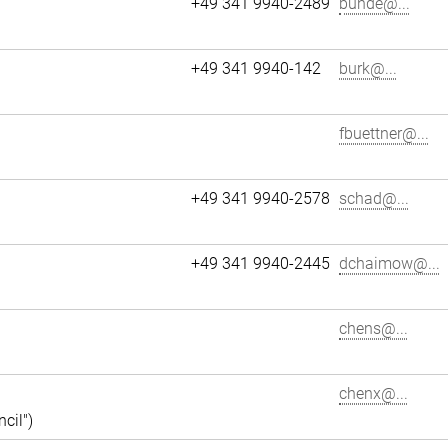
+49 341 9940-2489
bunde@...
+49 341 9940-142
burk@...
fbuettner@...
+49 341 9940-2578
schad@...
+49 341 9940-2445
dchaimow@...
chens@...
chenx@...
cil")