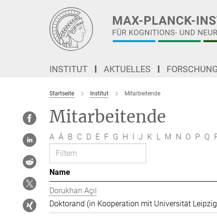
Hauptinhalt
INSTITUT
AKTUELLES
FORSCHUN
Startseite
Institut
Mitarbeitende
Mitarbeitende
A
Á
B
C
D
E
F
G
H
I
J
K
L
M
N
O
P
Q
Name
Dorukhan Açıl
Doktorand (in Kooperation mit Universität Leipzig