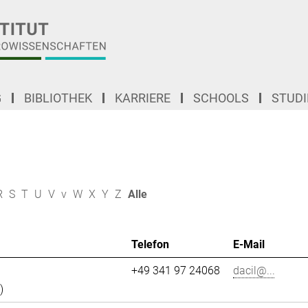
G
BIBLIOTHEK
KARRIERE
SCHOOLS
STUD
R
S
T
U
V
v
W
X
Y
Z
Alle
Telefon
E-Mail
+49 341 97 24068
dacil@...
)