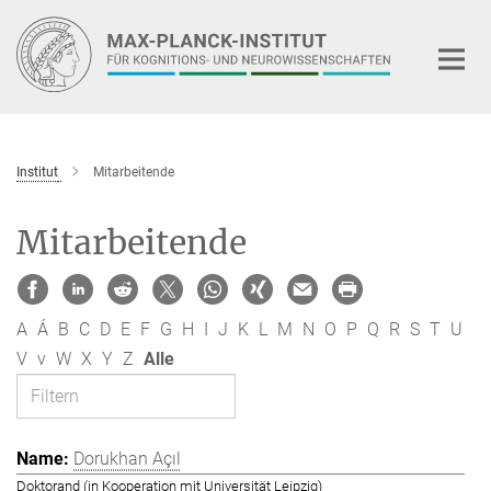
Hauptinhalt
Institut
Mitarbeitende
Mitarbeitende
A
Á
B
C
D
E
F
G
H
I
J
K
L
M
N
O
P
Q
R
S
T
U
V
v
W
X
Y
Z
Alle
Dorukhan Açıl
Doktorand (in Kooperation mit Universität Leipzig)