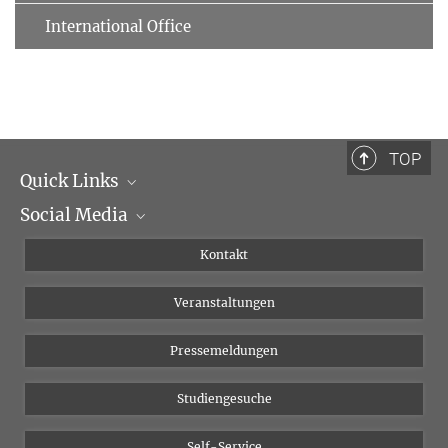
International Office
TOP
Quick Links
Social Media
Institutsleitung
Institutsflyer
Instagram
Kontakt
Chancengleichheit
Bluesky
Veranstaltungen
YouTube
Pressemeldungen
Studiengesuche
Self-Service