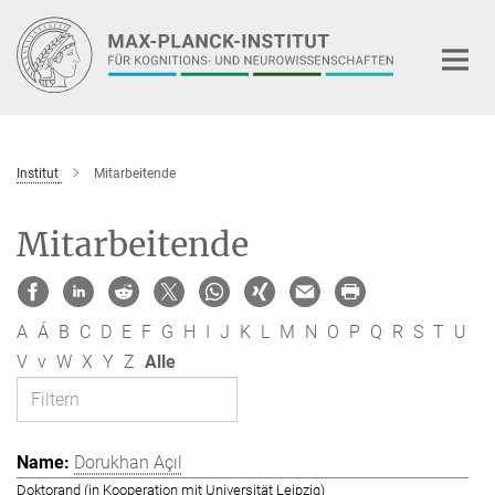
Hauptinhalt
Institut
Mitarbeitende
Mitarbeitende
A
Á
B
C
D
E
F
G
H
I
J
K
L
M
N
O
P
Q
R
S
T
U
V
v
W
X
Y
Z
Alle
Dorukhan Açıl
Doktorand (in Kooperation mit Universität Leipzig)