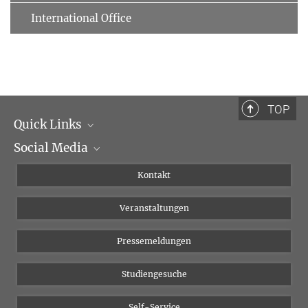
International Office
TOP
Quick Links
Social Media
Institutsleitung
Institutsflyer
Instagram
Kontakt
Chancengleichheit
Bluesky
Veranstaltungen
YouTube
Pressemeldungen
Studiengesuche
Self-Service