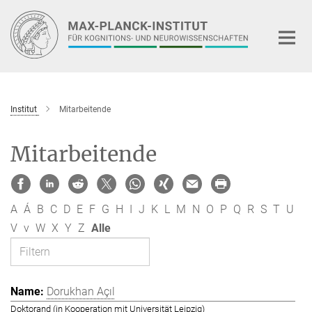
Hauptinhalt
Institut
Mitarbeitende
Mitarbeitende
A
Á
B
C
D
E
F
G
H
I
J
K
L
M
N
O
P
Q
R
S
T
U
V
v
W
X
Y
Z
Alle
Dorukhan Açıl
Doktorand (in Kooperation mit Universität Leipzig)