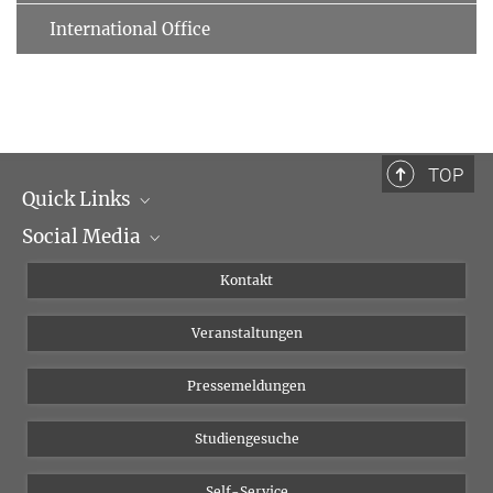
International Office
TOP
Quick Links
Social Media
Institutsleitung
Institutsflyer
Instagram
Kontakt
Chancengleichheit
Bluesky
Veranstaltungen
YouTube
Pressemeldungen
Studiengesuche
Self-Service