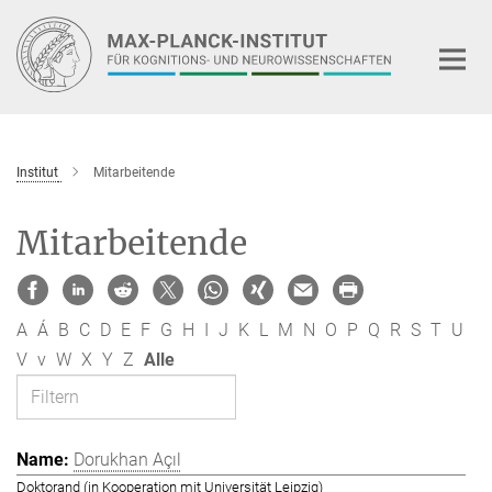
Hauptinhalt
Institut
Mitarbeitende
Mitarbeitende
A
Á
B
C
D
E
F
G
H
I
J
K
L
M
N
O
P
Q
R
S
T
U
V
v
W
X
Y
Z
Alle
Dorukhan Açıl
Doktorand (in Kooperation mit Universität Leipzig)