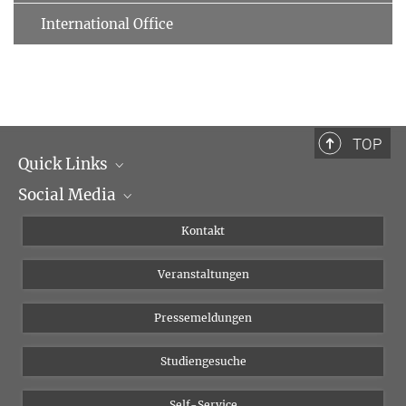
International Office
TOP
Quick Links
Social Media
Institutsleitung
Institutsflyer
Instagram
Kontakt
Chancengleichheit
Bluesky
Veranstaltungen
YouTube
Pressemeldungen
Studiengesuche
Self-Service