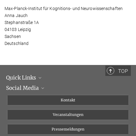
Max-Planck-Institut für Kognitions- und Neurowissenschaften
Anna Jauch
Stephanstraße 1A
04103 Leipzig
Sachsen
Deutschland
TOP
Quick Links
Social Media
Institutsleitung
Institutsflyer
Instagram
Kontakt
Chancengleichheit
Bluesky
Veranstaltungen
YouTube
Pressemeldungen