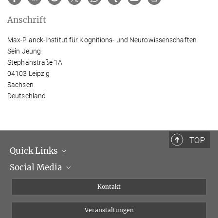
Anschrift
Max-Planck-Institut für Kognitions- und Neurowissenschaften
Sein Jeung
Stephanstraße 1A
04103 Leipzig
Sachsen
Deutschland
TOP
Quick Links
Social Media
Institutsleitung
Institutsflyer
Instagram
Kontakt
Chancengleichheit
Bluesky
Veranstaltungen
YouTube