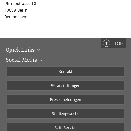
Philippstrasse 13
10099 Berlin
Deutschland
TOP
Quick Links
Social Media
Institutsleitung
Institutsflyer
Instagram
Kontakt
Chancengleichheit
Bluesky
Veranstaltungen
YouTube
Pressemeldungen
Studiengesuche
Self-Service