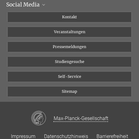
Social Media
Institutsleitung
Institutsflyer
Instagram
Kontakt
Chancengleichheit
Bluesky
Veranstaltungen
YouTube
Pressemeldungen
Studiengesuche
Self-Service
Sitemap
Max-Planck-Gesellschaft
Impressum
Datenschutzhinweis
Barrierefreiheit