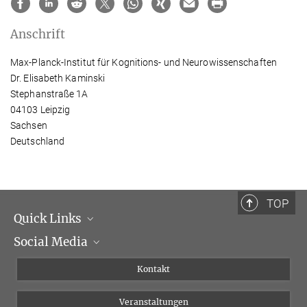
Anschrift
Max-Planck-Institut für Kognitions- und Neurowissenschaften
Dr. Elisabeth Kaminski
Stephanstraße 1A
04103 Leipzig
Sachsen
Deutschland
TOP
Quick Links
Social Media
Institutsleitung
Institutsflyer
Instagram
Kontakt
Chancengleichheit
Bluesky
Veranstaltungen