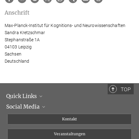
Anschrift
Max-Planck-Institut für Kognitions- und Neurowissenschaften
Sandra Kretzschmar
Stephanstraße 1A
04103 Leipzig
Sachsen
Deutschland
TOP
Quick Links
Social Media
Institutsleitung
Institutsflyer
Instagram
Kontakt
Chancengleichheit
Bluesky
Veranstaltungen
YouTube