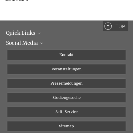
TOP
Quick Links
Social Media
Institutsleitung
Institutsflyer
Instagram
Kontakt
Chancengleichheit
Bluesky
Veranstaltungen
YouTube
Pressemeldungen
Studiengesuche
Self-Service
Sitemap