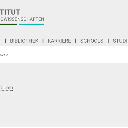
G
BIBLIOTHEK
KARRIERE
SCHOOLS
STUD
ewald
uroCom