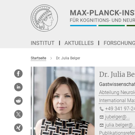
Hauptinhalt
INSTITUT
AKTUELLES
FORSCHUN
Startseite
Dr. Julia Belger
Dr. Julia B
Gastwissenschaft
Abteilung Neurol
International M
+49 341 97-2
jubelger@...
julia.belger@..
Publikationsrefe