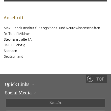
Anschrift
Max-Planck-Institut für Kognitions- und Neurowissenschaften
Dr. Toralf Mildner
Stephanstraße 1A
04103 Leipzig
Sachsen
Deutschland
TOP
Quick Links
Social Media
Institutsleitung
Institutsflyer
Instagram
Kontakt
Chancengleichheit
Bluesky