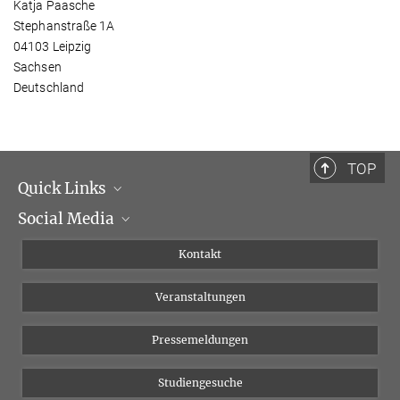
Katja Paasche
Stephanstraße 1A
04103 Leipzig
Sachsen
Deutschland
TOP
Quick Links
Social Media
Institutsleitung
Institutsflyer
Instagram
Kontakt
Chancengleichheit
Bluesky
Veranstaltungen
YouTube
Pressemeldungen
Studiengesuche