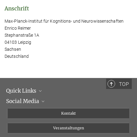
Anschrift
Max-Planck-Institut für Kognitions- und Neurowissenschaften
Enrico Reimer
Stephanstraße 1A
04103 Leipzig
Sachsen
Deutschland
TOP
Quick Links
Social Media
Institutsleitung
Institutsflyer
Instagram
Kontakt
Chancengleichheit
Bluesky
Veranstaltungen
YouTube