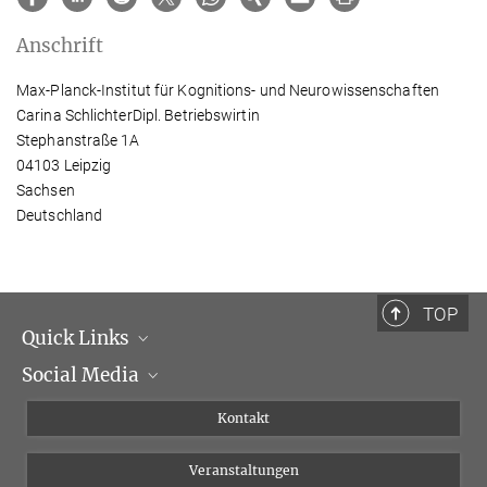
Anschrift
Max-Planck-Institut für Kognitions- und Neurowissenschaften
Carina SchlichterDipl. Betriebswirtin
Stephanstraße 1A
04103 Leipzig
Sachsen
Deutschland
TOP
Quick Links
Social Media
Institutsleitung
Institutsflyer
Instagram
Kontakt
Chancengleichheit
Bluesky
Veranstaltungen
YouTube