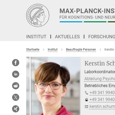
Hauptinhalt
INSTITUT
AKTUELLES
FORSCHUN
Startseite
Institut
Beauftragte Personen
Kerstin
Kerstin Sc
Laborkoordinator
Abteilung Psych
Betriebliches E
+49 341 9940
+49 341 9940
kerstin.schum