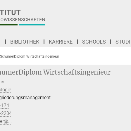
G
BIBLIOTHEK
KARRIERE
SCHOOLS
STUD
 SchumerDiplom Wirtschaftsingenieur
humerDiplom Wirtschaftsingenieur
in
ologie
ingliederungsmanagement
-174
-2204
er@...