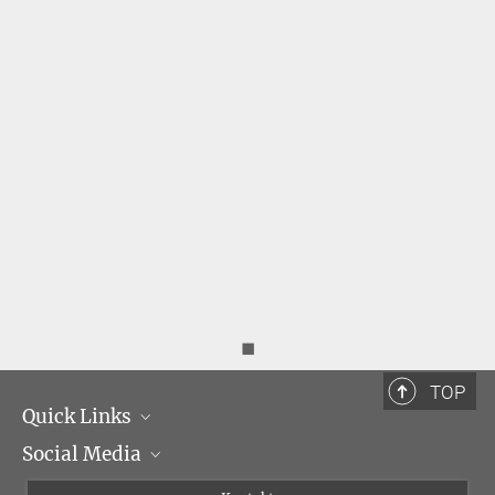
◼
TOP
Quick Links
Social Media
Institutsleitung
Institutsflyer
Instagram