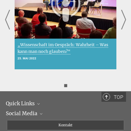
„Wissenschaft im Gespräch: Wahrheit – Was
U
kann man noch glauben?“
7
25. MAI 2022
◼
TOP
Quick Links
Social Media
Institutsleitung
Institutsflyer
Instagram
Kontakt