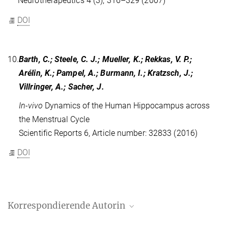
Neurotherapeutics 4 (3), 316–329 (2007)
DOI
10.
Barth, C.; Steele, C. J.; Mueller, K.; Rekkas, V. P.;
Arélin, K.; Pampel, A.; Burmann, I.; Kratzsch, J.;
Villringer, A.; Sacher, J.
In-vivo
Dynamics of the Human Hippocampus across
the Menstrual Cycle
Scientific Reports 6, Article number: 32833 (2016)
DOI
Korrespondierende Autorin
Julia Sacher