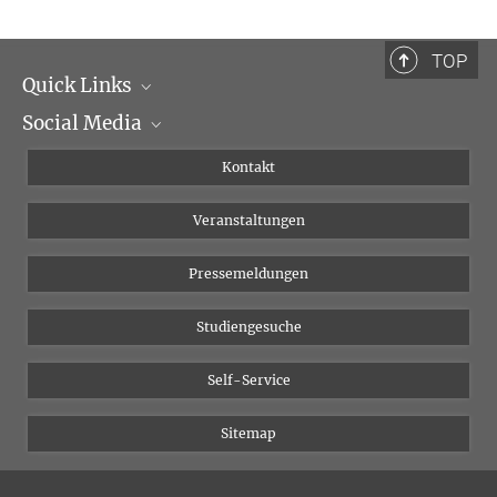
Max-Planck-Institut für Kognitions- und Neurowissenschaften,
Leipzig
TOP
+49 341 9940-2409
Quick Links
sacher@cbs.mpg.de
Social Media
Institutsleitung
Institutsflyer
Instagram
Kontakt
Chancengleichheit
Bluesky
Veranstaltungen
YouTube
Pressemeldungen
Studiengesuche
Self-Service
Sitemap