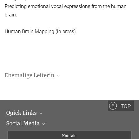
Predicting emotional vocal expressions from the human
brain.
Human Brain Mapping (in press)
Ehemalige Leiterin
Professor Dr. Sonja A. Kotz
TOP
Quick Links
Social Media
Institutsleitung
Institutsflyer
Instagram
Kontakt