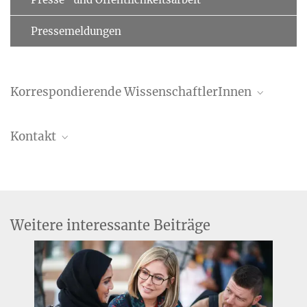
Pressemeldungen
Korrespondierende WissenschaftlerInnen
Lara Puhlmann
Kontakt
puhlmann@...
Bettina Hennebach
Esra Al
Pressereferentin
esraal@...
+49 341 9940-148
hennebach@...
Weitere interessante Beiträge