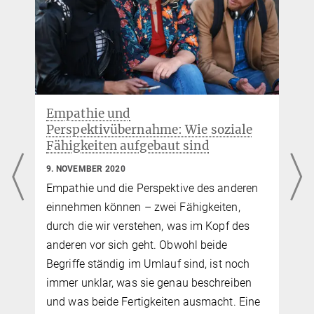
Von flauschig bis wertvoll: Wie das
Gehirn Objekte erkennt
16. OKTOBER 2020
Um einen Stuhl oder einen Hund als solchen
zu erkennen, zerlegt das Gehirn ihn in
einzelne Eigenschaften und setzt ihn
anschließend wieder zusammen. Bislang
war jedoch unklar, um welche Eigenschaften
es sich dabei handelt. Wissenschaftler des
Max-Planck-Instituts für Kognitions- und
Neurowissenschaften in Leipzig haben