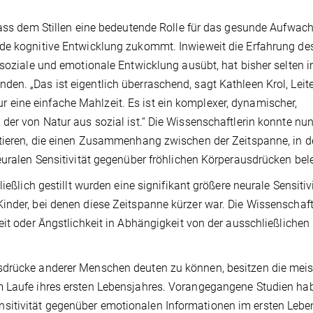
 dass dem Stillen eine bedeutende Rolle für das gesunde Aufwac
nde kognitive Entwicklung zukommt. Inwieweit die Erfahrung de
 soziale und emotionale Entwicklung ausübt, hat bisher selten 
n. „Das ist eigentlich überraschend, sagt Kathleen Krol, Leite
 nur eine einfache Mahlzeit. Es ist ein komplexer, dynamischer,
der von Natur aus sozial ist.“ Die Wissenschaftlerin konnte nun
ntieren, die einen Zusammenhang zwischen der Zeitspanne, in d
euralen Sensitivität gegenüber fröhlichen Körperausdrücken bel
ießlich gestillt wurden eine signifikant größere neurale Sensitiv
inder, bei denen diese Zeitspanne kürzer war. Die Wissenschaft
eit oder Ängstlichkeit in Abhängigkeit von der ausschließlichen
sdrücke anderer Menschen deuten zu können, besitzen die mei
m Laufe ihres ersten Lebensjahres. Vorangegangene Studien ha
sitivität gegenüber emotionalen Informationen im ersten Lebe