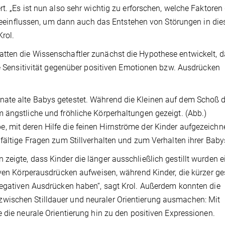
t. „Es ist nun also sehr wichtig zu erforschen, welche Faktoren 
t beeinflussen, um dann auch das Entstehen von Störungen in di
Krol.
tten die Wissenschaftler zunächst die Hypothese entwickelt, 
re Sensitivität gegenüber positiven Emotionen bzw. Ausdrücken
ate alte Babys getestet. Während die Kleinen auf dem Schoß d
 ängstliche und fröhliche Körperhaltungen gezeigt. (Abb.)
 mit deren Hilfe die feinen Hirnströme der Kinder aufgezeichn
fältige Fragen zum Stillverhalten und zum Verhalten ihrer Baby
eigte, dass Kinder die länger ausschließlich gestillt wurden e
iven Körperausdrücken aufweisen, während Kinder, die kürzer ges
negativen Ausdrücken haben“, sagt Krol. Außerdem konnten die
wischen Stilldauer und neuraler Orientierung ausmachen: Mit
 die neurale Orientierung hin zu den positiven Expressionen.