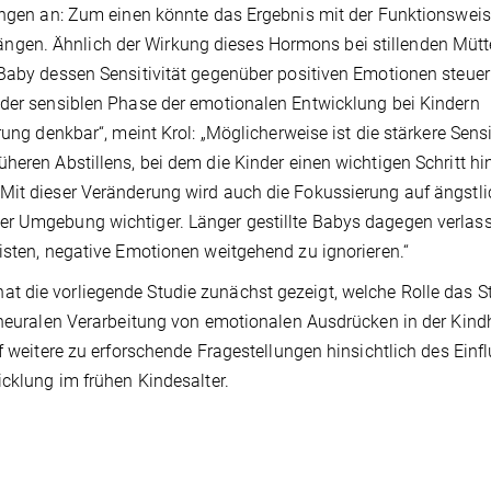
rungen an: Zum einen könnte das Ergebnis mit der Funktionswei
gen. Ähnlich der Wirkung dieses Hormons bei stillenden Mütt
 Baby dessen Sensitivität gegenüber positiven Emotionen steuer
 der sensiblen Phase der emotionalen Entwicklung bei Kindern
ung denkbar“, meint Krol: „Möglicherweise ist die stärkere Sensi
heren Abstillens, bei dem die Kinder einen wichtigen Schritt hi
Mit dieser Veränderung wird auch die Fokussierung auf ängstl
er Umgebung wichtiger. Länger gestillte Babys dagegen verlas
isten, negative Emotionen weitgehend zu ignorieren.“
 die vorliegende Studie zunächst gezeigt, welche Rolle das St
r neuralen Verarbeitung von emotionalen Ausdrücken in der Kind
f weitere zu erforschende Fragestellungen hinsichtlich des Einf
icklung im frühen Kindesalter.