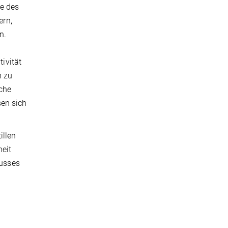
se des
ern,
n.
tivität
n zu
iche
sen sich
illen
heit
lusses