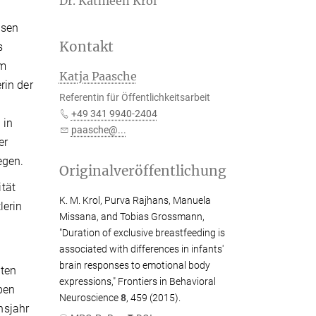
Dr. Kathleen Krol
hsen
Kontakt
s
im
Katja Paasche
rin der
Referentin für Öffentlichkeitsarbeit
+49 341 9940-2404
 in
paasche@...
er
egen.
Originalveröffentlichung
ität
K. M. Krol, Purva Rajhans, Manuela
lerin
Missana, and Tobias Grossmann,
"Duration of exclusive breastfeeding is
associated with differences in infants'
brain responses to emotional body
sten
expressions," Frontiers in Behavioral
ben
Neuroscience
8
, 459 (2015).
nsjahr