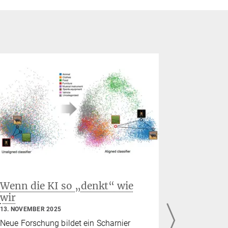
Wenn die KI so „denkt“ wie
Rauschen
wir
neue ele
Parkins
13. NOVEMBER 2025
30. OKTOBER
Neue Forschung bildet ein Scharnier