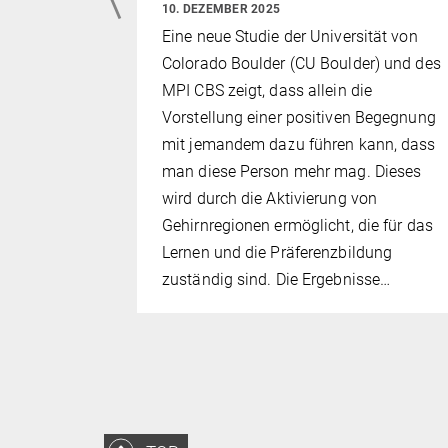
10. DEZEMBER 2025
 MPI CBS
Eine neue Studie der Universität von
 in Nature
Colorado Boulder (CU Boulder) und des
hten Studie
MPI CBS zeigt, dass allein die
n vom
Vorstellung einer positiven Begegnung
 dem
mit jemandem dazu führen kann, dass
ute and
man diese Person mehr mag. Dieses
f
wird durch die Aktivierung von
ie Anatomie
Gehirnregionen ermöglicht, die für das
zwischen
Lernen und die Präferenzbildung
et…
zuständig sind. Die Ergebnisse…