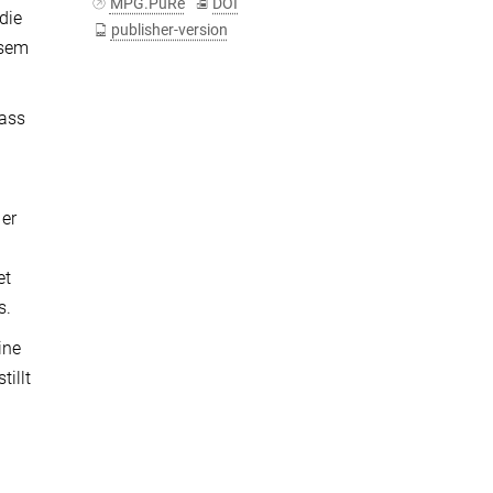
MPG.PuRe
DOI
die
publisher-version
esem
dass
er
et
s.
ine
tillt