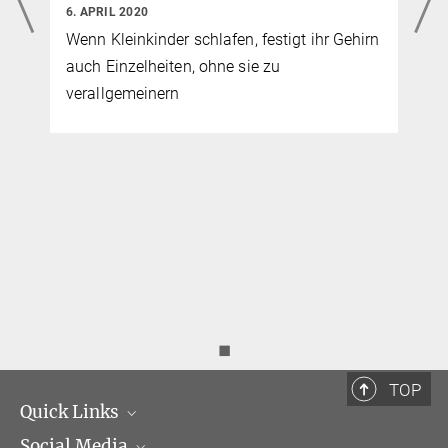
6. APRIL 2020
Wenn Kleinkinder schlafen, festigt ihr Gehirn
auch Einzelheiten, ohne sie zu
verallgemeinern
,
◼
TOP
Quick Links
Social Media
Institutsleitung