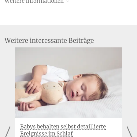
Weitere Informationen
Ehemalige Mitarbeiterin
+49 341 9940-132
Weitere interessante Beiträge
Online-Studien für Kinder am MPI CBS
Babys behalten selbst detaillierte
Ereignisse im Schlaf