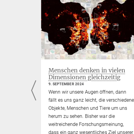
ache
Menschen denken in vielen
Dimensionen gleichzeitig
9. SEPTEMBER 2024
affee!“
Wenn wir unsere Augen öffnen, dann
Gesprächs
fällt es uns ganz leicht, die verschieden
 und
Objekte, Menschen und Tiere um uns
von
herum zu sehen. Bisher war die
agten
weitreichende Forschungsmeinung,
lte
dass ein ganz wesentliches Ziel unserer