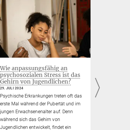
Wie anpassungsfähig an
Otto-Ha
psychosozialen Stress ist das
Rachel 
Gehirn von Jugendlichen?
13. JUNI 202
29. JULI 2024
Die Max-Pla
Psychische Erkrankungen treten oft das
Jahr junge 
erste Mal während der Pubertät und im
Otto-Hahn-
jungen Erwachsenenalter auf. Denn
wissenschaf
während sich das Gehirn von
Jahr erhiel
Jugendlichen entwickelt, findet ein
Abteilung 