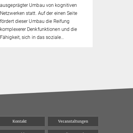
ausgeprägter Umbau von kognitiven
aus der Ab
Netzwerken statt. Auf der einen Seite
Max-Planck-
fördert dieser Umbau die Reifung
Neurowisse
komplexerer Denkfunktionen und die
der…
Fähigkeit, sich in das soziale…
Kontakt
Veranstaltungen