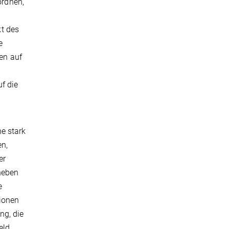
ordnen,
t des
e
en auf
f die
e stark
en,
er
 neben
e
gionen
ng, die
eld,