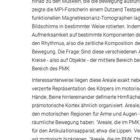
hinab zu den Muskeln, die die Bewegung ausfüh
zeigte die MPI-Forscherin einem Dutzend Testpe
funktionellen Magnetresonanz-Tomographen lagen
Bildschirms in bestimmter Weise rotierten. Indem
Aufmerksamkeit auf bestimmte Komponenten der 
den Rhythmus, also die zeitliche Komposition de
Bewegung. Die Frage: Sind diese verschiedenen A
Kreise - also auf Objekte - der mittlere Bereich 
Bereich des PMK.
Interessanterweise liegen diese Areale exakt ne
verzerrte Repräsentation des Körpers im motoris
Hände, Beine hintereinander definierte Hirnfläc
prämotorische Kortex ähnlich organisiert. Areale
den motorischen Regionen für Arme und Augen -
räumliche Bewegung haben. "Areale, die im PMK d
für den Artikulationsapparat, etwa die Lippen. Verm
wir motorisch hinkriegen. "Areale, die im PMK O