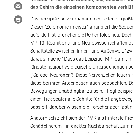
das Gehirn die einzelnen Komponenten verblüff
Das hochpräzise Zeitmanagement erledigt größte
Dieser "Zeremonienmeister" arrangiert die Sequ
gefordert ist, ordnet er die Reihenfolge neu. Do
MPI für Kognitions- und Neurowissenschaften bel
Schaltstelle zwischen Innen- und Außenwelt, "z
daraus mache." Dass das Leipziger MPI damit i
jüngste neurophysiologische Untersuchungen be
("Spiegel-Neuronen"). Diese Nervenzellen feuern 
diese bei ihren Artgenossen auch beobachten. De
Bewegungen unabdingbar zu sein. Fliegt beispiel
einen Tick später alle Schritte für die Fangbe
passiert, darüber wissen die Forscher aber fast n
Anatomisch zieht sich der PMK als hinterste Pro
Schädel herum - in direkter Nachbarschaft zum