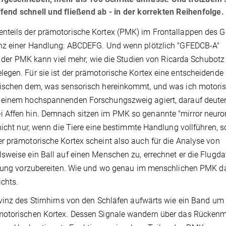
end schnell und fließend ab - in der korrekten Reihenfolge.
nteils der prämotorische Kortex (PMK) im Frontallappen des G
enz einer Handlung: ABCDEFG. Und wenn plötzlich "GFEDCB-A"
ch der PMK kann viel mehr, wie die Studien von Ricarda Schubot
egen. Für sie ist der prämotorische Kortex eine entscheidende
wischen dem, was sensorisch hereinkommt, und was ich motori
n einem hochspannenden Forschungszweig agiert, darauf deute
i Affen hin. Demnach sitzen im PMK so genannte "mirror neuro
nicht nur, wenn die Tiere eine bestimmte Handlung vollführen, 
r prämotorische Kortex scheint also auch für die Analyse von
sweise ein Ball auf einen Menschen zu, errechnet er die Flugd
wegung vorzubereiten. Wie und wo genau im menschlichen PMK d
ichts.
vinz des Stirnhirns von den Schläfen aufwärts wie ein Band um
 motorischen Kortex. Dessen Signale wandern über das Rücken