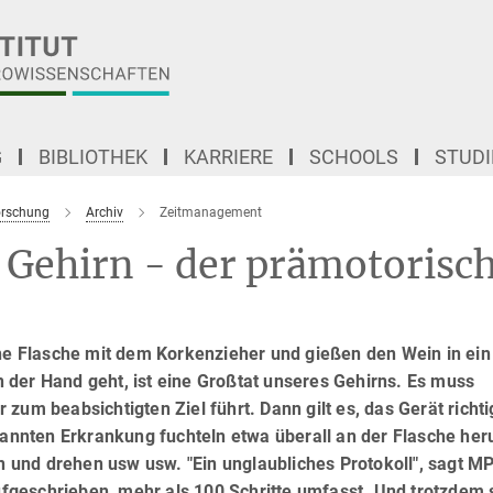
G
BIBLIOTHEK
KARRIERE
SCHOOLS
STUD
Forschung
Archiv
Zeitmanagement
Gehirn - der prämotorisc
ine Flasche mit dem Korkenzieher und gießen den Wein in ein
 der Hand geht, ist eine Großtat unseres Gehirns. Es muss
zum beabsichtigten Ziel führt. Dann gilt es, das Gerät richti
enannten Erkrankung fuchteln etwa überall an der Flasche he
und drehen usw usw. "Ein unglaubliches Protokoll", sagt MP
aufgeschrieben, mehr als 100 Schritte umfasst. Und trotzdem 