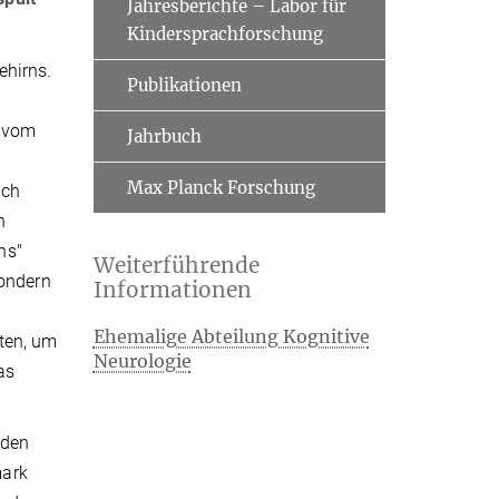
Jahresberichte – Labor für
Kindersprachforschung
ehirns.
Publikationen
z vom
Jahrbuch
Max Planck Forschung
sch
n
ns"
Weiterführende
sondern
Informationen
Ehemalige Abteilung Kognitive
aten, um
Neurologie
as
 den
mark