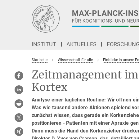
Hauptinhalt
INSTITUT
AKTUELLES
FORSCHUN
Startseite
Wissenschaft für alle
Einblicke in unsere 
Zeitmanagement im 
Kortex
Analyse einer täglichen Routine: Wir öffnen e
Was wie tausend andere Aktionen spielend von
zunächst wissen, dass gerade ein Korkenzieher 
positionieren - Patienten mit einer Apraxie g
Dann muss die Hand den Korkenzieher drücken 
Direktor D. Yves von Cramon, das, detailliert 