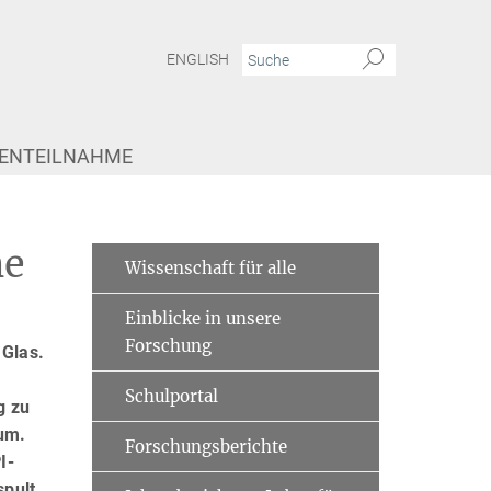
ENGLISH
IENTEILNAHME
he
Wissenschaft für alle
Einblicke in unsere
Forschung
 Glas.
Schulportal
g zu
rum.
Forschungsberichte
I-
spult