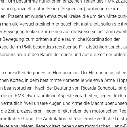
ren. Um bestimmte Funktionen einzelnen Teilen des PMK zuzu
rsonen ganze Stimulus-Serien (Sequenzen), während sie im
. Präsentiert wurden etwa zwei Kreise, die um den Mittelpunk
 man die Versuchsteilnehmer geschickt instruiert, sollen sie ihr
Bewegung lenken: zum einen auf die Kreise selbst, zum zweit
r Bewegung, zum dritten auf die räumliche Koordination der
spekte im PMK besonders repräsentiert? Tatsächlich spricht au
besonders an, auf den Raum der obere und auf die Zeit der untere
ben speziellen Regionen im Homunculus. Der Homunculus ist ein
chen Kortex, in dem bestimmte Körperteile wie etwa Arme, Lipp
hen beanspruchen. Nach der Deutung von Ricarda Schubotz ist d
, die im PMK etwa räumliche Aspekte verarbeiten, liegen direkt
 vermutlich "weil unsere Augen und Arme die Macht über unser
ie Zeit prozessieren, liegen direkt neben den motorischen Re
utlicher Grund: Die Artikulation ist "die feinste zeitliche Leistu
bjekte analysieren, liegen direkt neben dem motorischen Hand-F