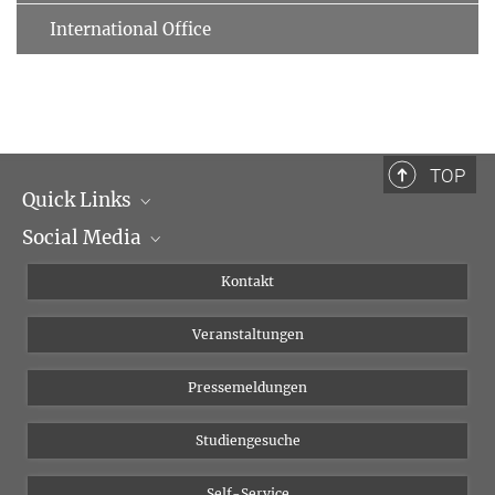
International Office
TOP
Quick Links
Social Media
Institutsleitung
Institutsflyer
Instagram
Kontakt
Chancengleichheit
Bluesky
Veranstaltungen
YouTube
Pressemeldungen
Studiengesuche
Self-Service