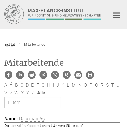
Hauptinhalt
Institut
Mitarbeitende
Mitarbeitende
A
Á
B
C
D
E
F
G
H
I
J
K
L
M
N
O
P
Q
R
S
T
U
V
v
W
X
Y
Z
Alle
Dorukhan Açıl
Doktorand (in Kooperation mit Universität Leipzig)