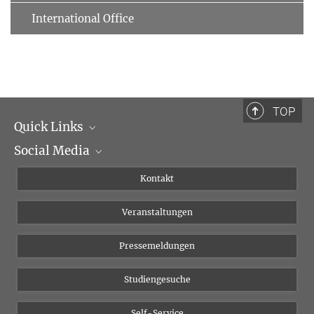
International Office
TOP
Quick Links
Social Media
Institutsleitung
Institutsflyer
Instagram
Kontakt
Chancengleichheit
Bluesky
Veranstaltungen
YouTube
Pressemeldungen
Studiengesuche
Self-Service