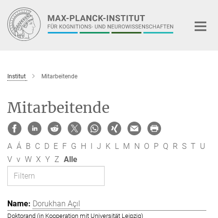
Hauptinhalt
Institut
Mitarbeitende
Mitarbeitende
A
Á
B
C
D
E
F
G
H
I
J
K
L
M
N
O
P
Q
R
S
T
U
V
v
W
X
Y
Z
Alle
Dorukhan Açıl
Doktorand (in Kooperation mit Universität Leipzig)