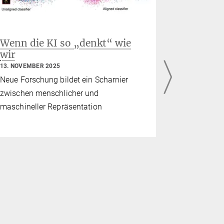
Wenn die KI so „denkt“ wie
Rauschen
wir
neue ele
Parkins
13. NOVEMBER 2025
30. OKTOBER
Neue Forschung bildet ein Scharnier
Viele Hirns
zwischen menschlicher und
Rhythmus. 
maschineller Repräsentation
Rhythmen u
„Rauschen“
internatio
Leitung des
Kognitions
(Moritz Ger
Vadim Niku
beachtete S