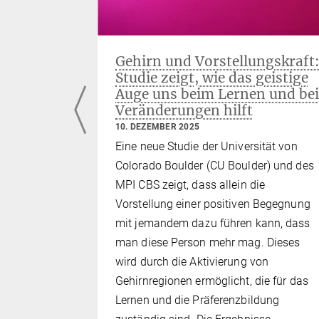
er
Gehirn und Vorstellungskraft
Studie zeigt, wie das geistige
ion
Auge uns beim Lernen und bei
Veränderungen hilft
10. DEZEMBER 2025
 MPI CBS
Eine neue Studie der Universität von
 in Nature
Colorado Boulder (CU Boulder) und des
hten Studie
MPI CBS zeigt, dass allein die
n vom
Vorstellung einer positiven Begegnung
 dem
mit jemandem dazu führen kann, dass
ute and
man diese Person mehr mag. Dieses
f
wird durch die Aktivierung von
ie Anatomie
Gehirnregionen ermöglicht, die für das
zwischen
Lernen und die Präferenzbildung