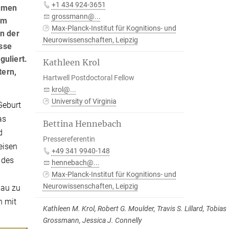
+1 434 924-3651
ehmen
grossmann@...
om
Max-Planck-Institut für Kognitions- und
n der
Neurowissenschaften, Leipzig
sse
uliert.
Kathleen Krol
tern,
Hartwell Postdoctoral Fellow
krol@...
University of Virginia
Geburt
as
Bettina Hennebach
d
Pressereferentin
eisen
+49 341 9940-148
 des
hennebach@...
Max-Planck-Institut für Kognitions- und
Neurowissenschaften, Leipzig
nau zu
n mit
Kathleen M. Krol, Robert G. Moulder, Travis S. Lillard, Tobias
Grossmann, Jessica J. Connelly