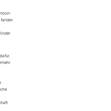
tocin-
e fanden
Kinder
dafür,
elmehr
e
sche
chaft