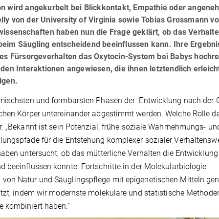
on wird angekurbelt bei Blickkontakt, Empathie oder angen
lly von der University of Virginia sowie Tobias Grossmann v
wissenschaften haben nun die Frage geklärt, ob das Verhalte
beim Säugling entscheidend beeinflussen kann. Ihre Ergebni
hes Fürsorgeverhalten das Oxytocin-System bei Babys hochreg
den Interaktionen angewiesen, die ihnen letztendlich erleich
igen.
namischsten und formbarsten Phasen der Entwicklung nach der 
ichen Körper untereinander abgestimmt werden. Welche Rolle d
r. „Bekannt ist sein Potenzial, frühe soziale Wahrnehmungs- un
lungspfade für die Entstehung komplexer sozialer Verhaltensw
haben untersucht, ob das mütterliche Verhalten die Entwicklung
 beeinflussen könnte. Fortschritte in der Molekularbiologie
von Natur und Säuglingspflege mit epigenetischen Mitteln ge
utzt, indem wir modernste molekulare und statistische Methode
e kombiniert haben.“