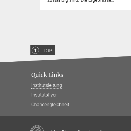
et…
zuständig sind. Die Ergebnisse…
TOP
Quick Links
Institutsleitung
Institutsflyer
Chancengleichheit