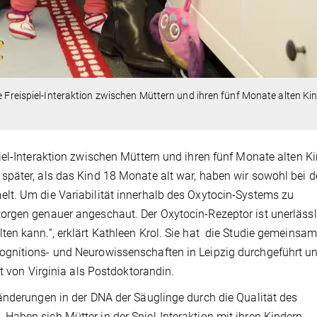
e Freispiel-Interaktion zwischen Müttern und ihren fünf Monate alten Ki
iel-Interaktion zwischen Müttern und ihren fünf Monate alten Ki
päter, als das Kind 18 Monate alt war, haben wir sowohl bei d
lt. Um die Variabilität innerhalb des Oxytocin-Systems zu
orgen genauer angeschaut. Der Oxytocin-Rezeptor ist unerlässl
en kann.“, erklärt Kathleen Krol. Sie hat die Studie gemeinsam
gnitions- und Neurowissenschaften in Leipzig durchgeführt u
t von Virginia als Postdoktorandin.
änderungen in der DNA der Säuglinge durch die Qualität des
aben sich Mütter in der Spiel-Interaktion mit ihren Kindern