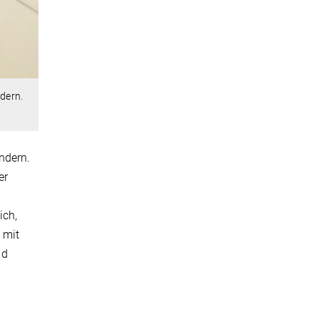
ndern.
ndern.
er
ich,
 mit
nd