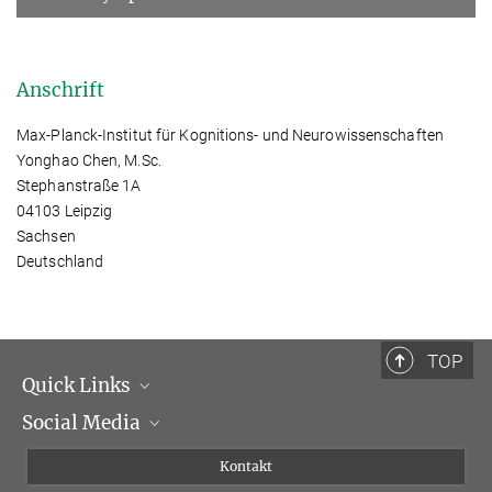
Anschrift
Max-Planck-Institut für Kognitions- und Neurowissenschaften
Yonghao Chen, M.Sc.
Stephanstraße 1A
04103 Leipzig
Sachsen
Deutschland
TOP
Quick Links
Social Media
Institutsleitung
Institutsflyer
Instagram
Kontakt