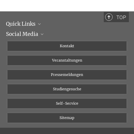
TOP
Quick Links
Social Media
Institutsleitung
Institutsflyer
Instagram
Kontakt
Chancengleichheit
Bluesky
Veranstaltungen
YouTube
Pressemeldungen
Studiengesuche
Self-Service
Sitemap