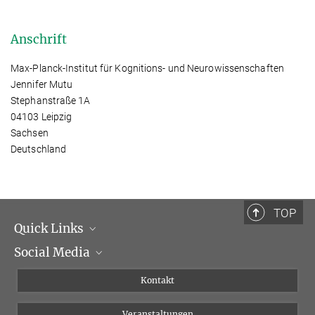
Anschrift
Max-Planck-Institut für Kognitions- und Neurowissenschaften
Jennifer Mutu
Stephanstraße 1A
04103 Leipzig
Sachsen
Deutschland
TOP
Quick Links
Social Media
Institutsleitung
Institutsflyer
Instagram
Kontakt
Chancengleichheit
Bluesky
Veranstaltungen