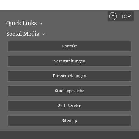
TOP
Quick Links
Social Media
Institutsleitung
Institutsflyer
Instagram
Kontakt
Chancengleichheit
Bluesky
Veranstaltungen
YouTube
Pressemeldungen
Studiengesuche
Self-Service
Sitemap