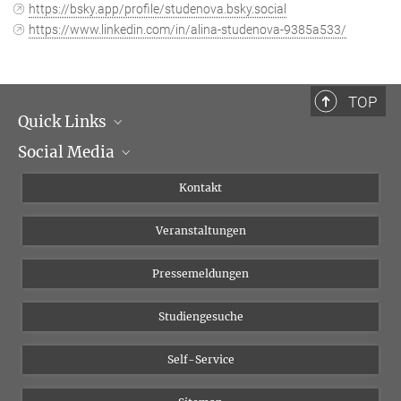
https://bsky.app/profile/studenova.bsky.social
https://www.linkedin.com/in/alina-studenova-9385a533/
TOP
Quick Links
Social Media
Institutsleitung
Institutsflyer
Instagram
Kontakt
Chancengleichheit
Bluesky
Veranstaltungen
YouTube
Pressemeldungen
Studiengesuche
Self-Service