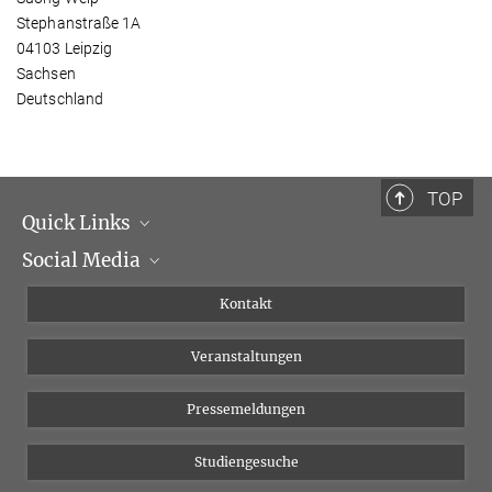
Stephanstraße 1A
04103 Leipzig
Sachsen
Deutschland
TOP
Quick Links
Social Media
Institutsleitung
Institutsflyer
Instagram
Kontakt
Chancengleichheit
Bluesky
Veranstaltungen
YouTube
Pressemeldungen
Studiengesuche