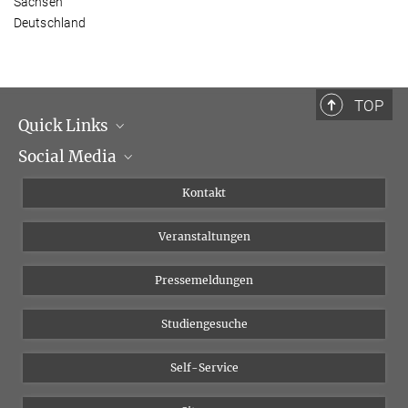
Sachsen
Deutschland
TOP
Quick Links
Social Media
Institutsleitung
Institutsflyer
Instagram
Kontakt
Chancengleichheit
Bluesky
Veranstaltungen
YouTube
Pressemeldungen
Studiengesuche
Self-Service