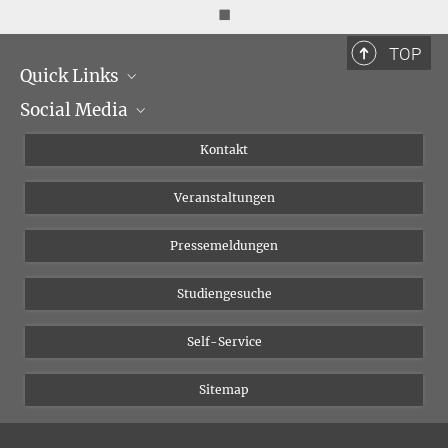
◼
TOP
Quick Links
Social Media
Institutsleitung
Institutsflyer
Instagram
Kontakt
Chancengleichheit
Bluesky
Veranstaltungen
YouTube
Pressemeldungen
Studiengesuche
Self-Service
Sitemap